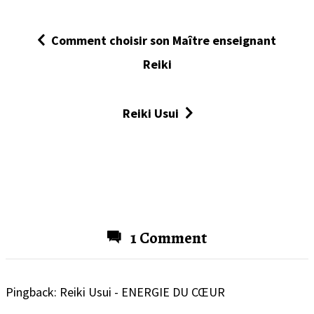
Comment choisir son Maître enseignant
N
Reiki
a
v
Reiki Usui
i
g
a
t
i
1 Comment
o
n
d
Pingback:
Reiki Usui - ENERGIE DU CŒUR
e