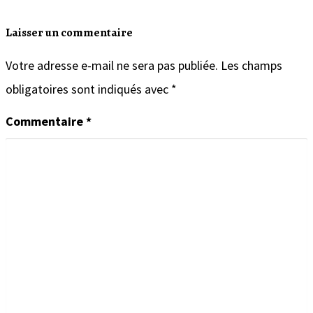
l
Laisser un commentaire
’
a
Votre adresse e-mail ne sera pas publiée.
Les champs
r
obligatoires sont indiqués avec
*
t
Commentaire
*
i
c
l
e