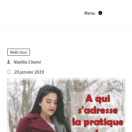
Aller
au
Menu
contenu
Reiki Usui
Noellia Chami
29 janvier 2019