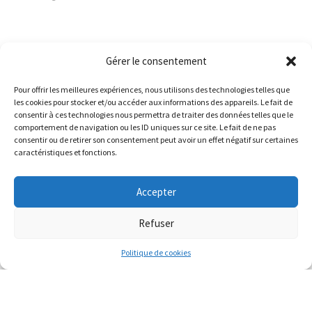
Gérer le consentement
Pour offrir les meilleures expériences, nous utilisons des technologies telles que
les cookies pour stocker et/ou accéder aux informations des appareils. Le fait de
consentir à ces technologies nous permettra de traiter des données telles que le
comportement de navigation ou les ID uniques sur ce site. Le fait de ne pas
consentir ou de retirer son consentement peut avoir un effet négatif sur certaines
12 mars 2019
caractéristiques et fonctions.
Guidance intuitive –
Canalisation
Accepter
24 février 2019
Refuser
Access Bars
Politique de cookies
24 février 2019