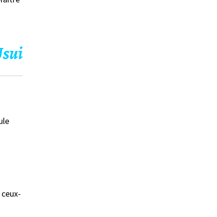
Usui
ule
 ceux-