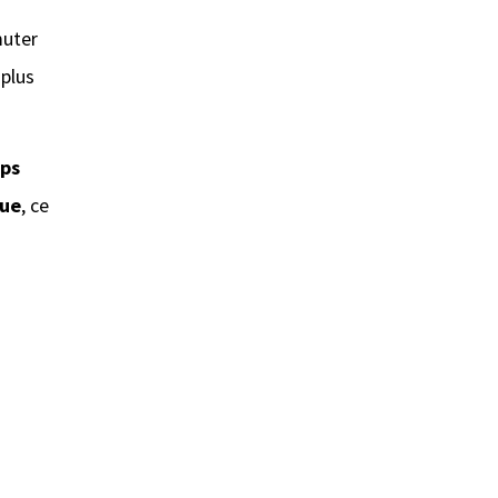
muter
 plus
rps
que
, ce