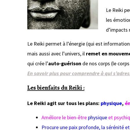
Le Reiki pe
les émotion
d’impacts 
Le Reiki permet à l’énergie (qui est informatio
mais aussi avec l’univers, il
remet en mouvemen
qui crée l’
auto-guérison
de nos corps (le corps 
En savoir plus pour comprendre à qui s’adress
Les bienfaits du Reiki :
Le Reiki agit sur tous les plans:
physique
,
é
Améliore le bien-être
physique
et psychi
Procure une paix profonde, la sérénité et 