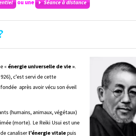
entiel
ou une
Séance à distance
?
ie «
énergie universelle de vie »
.
26), c’est servi de cette
a fondée
après avoir vécu son éveil
vants (humains, animaux, végétaux)
nimée (morte). Le Reiki Usui est une
 de canaliser
l’énergie vitale
puis