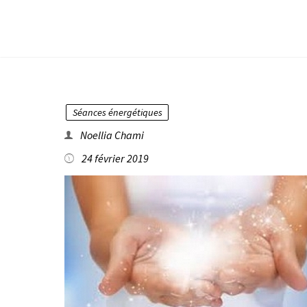
Aller
au
contenu
Séances énergétiques
Noellia Chami
24 février 2019