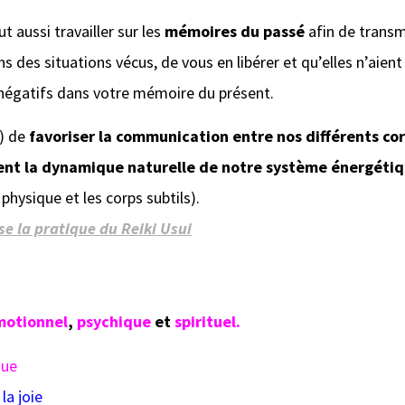
ut aussi travailler sur les
mémoires du passé
afin de trans
s des situations vécus, de vous en libérer et qu’elles n’aient
négatifs dans votre mémoire du présent.
n) de
favoriser la communication entre nos différents co
t la dynamique naturelle de notre système énergéti
physique et les corps subtils).
e la pratique du Reiki Usui
motionnel
,
psychique
et
spirituel.
que
la joie