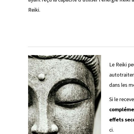
Reiki.
Le Reiki pe
autotraite
dans les me
Si le rece
complémen
ef
fets se
ci.