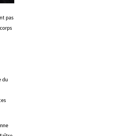
ont pas
 corps
e du
tes
onne
Maître