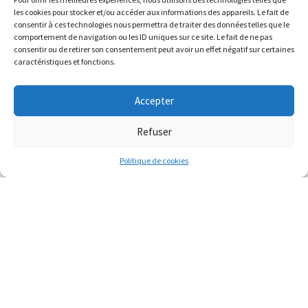
Guidance intuitive –
les cookies pour stocker et/ou accéder aux informations des appareils. Le fait de
consentir à ces technologies nous permettra de traiter des données telles que le
Canalisation
comportement de navigation ou les ID uniques sur ce site. Le fait de ne pas
consentir ou de retirer son consentement peut avoir un effet négatif sur certaines
caractéristiques et fonctions.
24 février 2019
Access Bars
Accepter
24 février 2019
Refuser
Politique de cookies
24 février 2019
Reiki Usui
Colliers hommes
protection
45,00
€