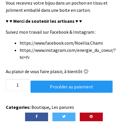
Vous recevrez votre bijou dans un pochon en tissu et
joliment emballé dans une boite en carton.
♥ ♥ Merci de soutenir les artisans ♥ ♥
Suivez mon travail sur Facebook & Instagram :
https://www.facebook.com/Noellia.Chami
https://www.instagram.com/energie_du_coeur/?
hl=fr
Au plaisir de vous faire plaisir, à bientôt 🙂
Ensemble
Procéder au paiement
boucles
d'oreilles
et
Categories:
Boutique
,
Les parures
bracelet
améthyste
en