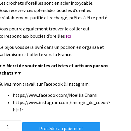
Les crochets d’oreilles sont en acier inoxydable.
Vous recevrez ces splendides boucles d’oreilles
préalablement purifié et rechargé, prêtes à être porté.
Vous pourrez également trouver le collier qui
correspond aux boucles d’oreilles
ICI
Le bijou vous sera livré dans un pochon en organza et
sa livraison est offerte vers la France.
♥ ♥ Merci de soutenir les artistes et artisans par vos
achats ♥ ♥
Suivez mon travail sur Facebook & Instagram :
https://www.facebook.com/Noellia.Chami
https://www.instagram.com/energie_du_coeur/?
hl=fr
Boucles
Procéder au paiement
d'oreilles