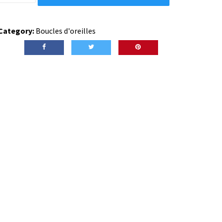
améthyste
et
Category:
Boucles d'oreilles
laiton
argenté
quantity