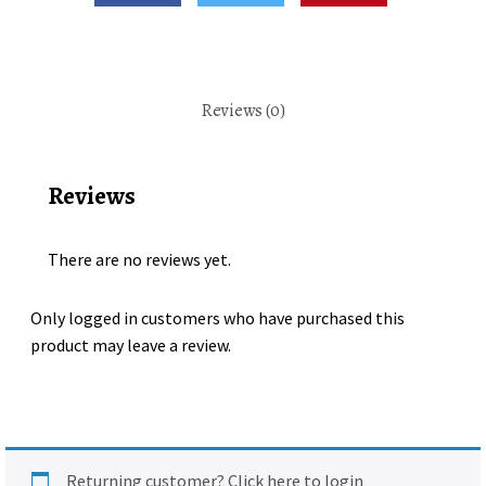
de
bûche
gourmande
sur
Reviews (0)
assiette
dorée
quantity
Reviews
There are no reviews yet.
Only logged in customers who have purchased this
product may leave a review.
Returning customer?
Click here to login