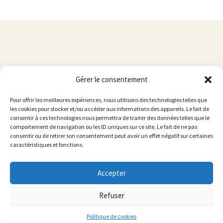
Gérer le consentement
© 2021 Noellia Chami -- ♥ Energie du Cœur ♥-- Reiki Usui -
Pour offrir les meilleures expériences, nous utilisons des technologies telles que
Spiritual & Healing Jewelry
les cookies pour stocker et/ou accéder aux informations des appareils. Le fait de
consentir à ces technologies nous permettra de traiter des données telles que le
comportement de navigation ou les ID uniques sur ce site. Le fait de ne pas
consentir ou de retirer son consentement peut avoir un effet négatif sur certaines
caractéristiques et fonctions.
Accepter
Refuser
Politique de cookies