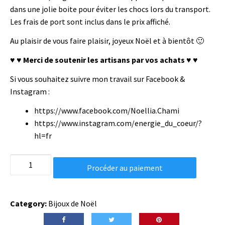
dans une jolie boite pour éviter les chocs lors du transport.
Les frais de port sont inclus dans le prix affiché.
Au plaisir de vous faire plaisir, joyeux Noël et à bientôt 🙂
♥ ♥ Merci de soutenir les artisans par vos achats ♥ ♥
Si vous souhaitez suivre mon travail sur Facebook &
Instagram :
https://www.facebook.com/Noellia.Chami
https://www.instagram.com/energie_du_coeur/?
hl=fr
Boucles
Procéder au paiement
d'oreilles
de
noël
Category:
Bijoux de Noël
-
Part