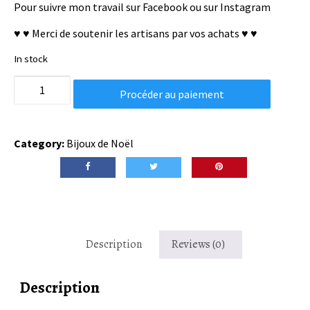
Pour suivre mon travail sur
Facebook
ou sur
Instagram
♥ ♥ Merci de soutenir les artisans par vos achats ♥ ♥
In stock
Boucles
Procéder au paiement
d'oreilles
Grinch
de
Category:
Bijoux de Noël
Noël
quantity
Description
Reviews (0)
Description