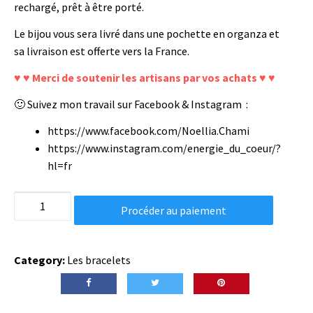
rechargé, prêt à être porté.
Le bijou vous sera livré dans une pochette en organza et
sa livraison est offerte vers la France.
♥ ♥ Merci de soutenir les artisans par vos achats ♥ ♥
🙂 Suivez mon travail sur Facebook & Instagram :
https://www.facebook.com/Noellia.Chami
https://www.instagram.com/energie_du_coeur/?
hl=fr
Bracelet
Procéder au paiement
en
cornaline
et
Category:
Les bracelets
cristal
quantity