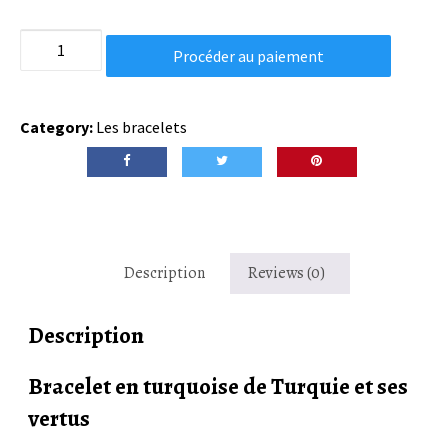
Bracelet
Procéder au paiement
en
turquoise
de
Category:
Les bracelets
Turquie
-
Favorise
la
communication
quantity
Description
Reviews (0)
Description
Bracelet en turquoise de Turquie et ses
vertus