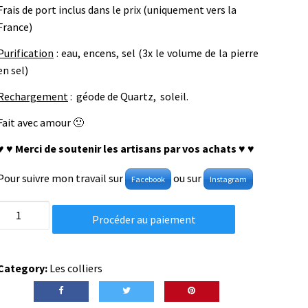
Frais de port inclus dans le prix (uniquement vers la
France)
Purification
: eau, encens, sel (3x le volume de la pierre
en sel)
Rechargement
: géode de Quartz, soleil.
Fait avec amour 🙂
♥ ♥ Merci de soutenir les artisans par vos achats ♥ ♥
Pour suivre mon travail sur
ou sur
Facebook
Instagram
Collier
Procéder au paiement
aigle
royal
labradorite
Category:
Les colliers
-
Protection