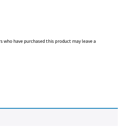
-
Vies
antérieures
quantity
s who have purchased this product may leave a