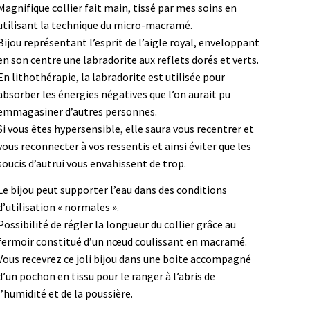
Magnifique collier fait main, tissé par mes soins en
utilisant la technique du micro-macramé.
Bijou représentant l’esprit de l’aigle royal, enveloppant
en son centre une labradorite aux reflets dorés et verts.
En lithothérapie, la labradorite est utilisée pour
absorber les énergies négatives que l’on aurait pu
emmagasiner d’autres personnes.
Si vous êtes hypersensible, elle saura vous recentrer et
vous reconnecter à vos ressentis et ainsi éviter que les
soucis d’autrui vous envahissent de trop.
Le bijou peut supporter l’eau dans des conditions
d’utilisation « normales ».
Possibilité de régler la longueur du collier grâce au
fermoir constitué d’un nœud coulissant en macramé.
Vous recevrez ce joli bijou dans une boite accompagné
d’un pochon en tissu pour le ranger à l’abris de
l’humidité et de la poussière.