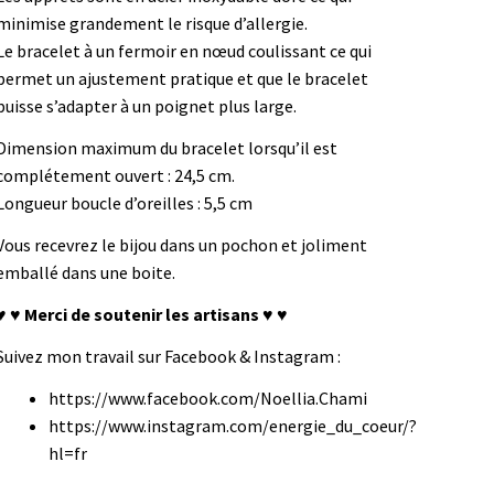
minimise grandement le risque d’allergie.
Le bracelet à un fermoir en nœud coulissant ce qui
permet un ajustement pratique et que le bracelet
puisse s’adapter à un poignet plus large.
Dimension maximum du bracelet lorsqu’il est
complétement ouvert : 24,5 cm.
Longueur boucle d’oreilles : 5,5 cm
Vous recevrez le bijou dans un pochon et joliment
emballé dans une boite.
♥ ♥ Merci de soutenir les artisans ♥ ♥
Suivez mon travail sur Facebook & Instagram :
https://www.facebook.com/Noellia.Chami
https://www.instagram.com/energie_du_coeur/?
hl=fr