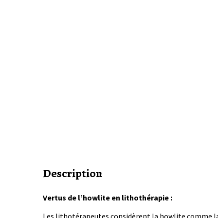
Description
Vertus de l’howlite en lithothérapie :
Les lithotérapeutes considèrent la howlite comme la pi