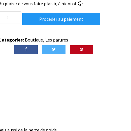
Au plaisir de vous faire plaisir, à bientôt 🙂
Ensemble
Procéder au paiement
boucles
d'oreilles
et
Categories:
Boutique
,
Les parures
bracelet
en
howlite
quantity
is aussi de la perte de poids.