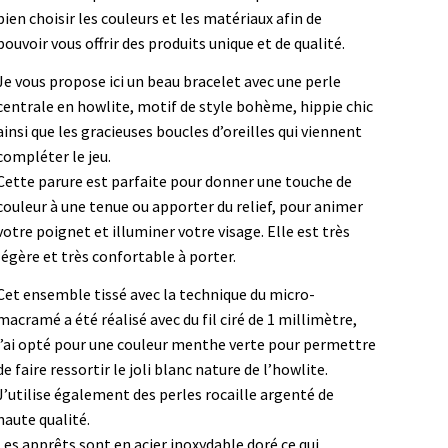
bien choisir les couleurs et les matériaux afin de
pouvoir vous offrir des produits unique et de qualité.
Je vous propose ici un beau bracelet avec une perle
centrale en howlite, motif de style bohème, hippie chic
ainsi que les gracieuses boucles d’oreilles qui viennent
compléter le jeu.
Cette parure est parfaite pour donner une touche de
couleur à une tenue ou apporter du relief, pour animer
votre poignet et illuminer votre visage. Elle est très
légère et très confortable à porter.
Cet ensemble tissé avec la technique du micro-
macramé a été réalisé avec du fil ciré de 1 millimètre,
j’ai opté pour une couleur menthe verte pour permettre
de faire ressortir le joli blanc nature de l’howlite.
J’utilise également des perles rocaille argenté de
haute qualité.
Les apprêts sont en acier inoxydable doré ce qui