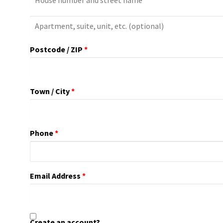
Apartment,
Suite,
Postcode / ZIP
*
Unit,
Etc.
(optional)
Town / City
*
Phone
*
Email Address
*
Create an account?