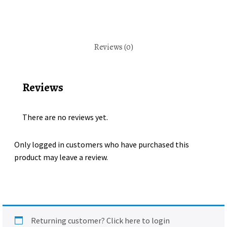
front
perles
d'eau
quantity
Reviews (0)
Reviews
There are no reviews yet.
Only logged in customers who have purchased this
product may leave a review.
Returning customer?
Click here to login