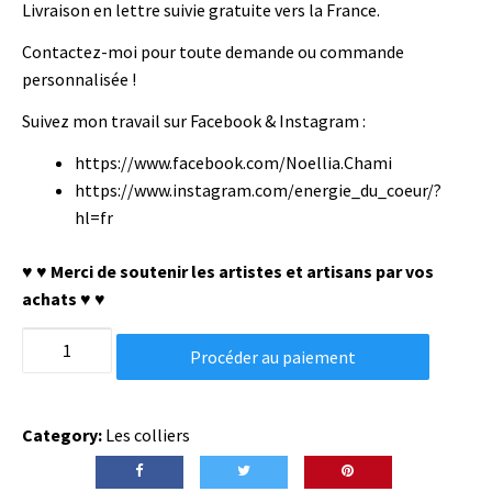
Livraison en lettre suivie gratuite vers la France.
Contactez-moi pour toute demande ou commande
personnalisée !
Suivez mon travail sur Facebook & Instagram :
https://www.facebook.com/Noellia.Chami
https://www.instagram.com/energie_du_coeur/?
hl=fr
♥ ♥ Merci de soutenir les artistes et artisans par vos
achats ♥ ♥
Ras
Procéder au paiement
de
cou
/
Category:
Les colliers
bijou
de